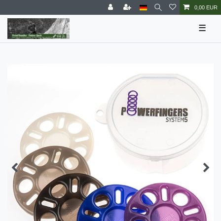
0,00 EUR
☰