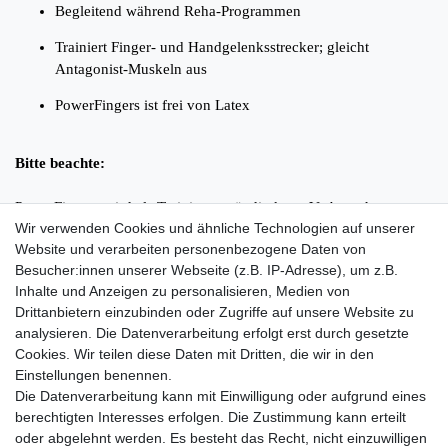
Begleitend während Reha-Programmen
Trainiert Finger- und Handgelenksstrecker; gleicht
Antagonist-Muskeln aus
PowerFingers ist frei von Latex
Bitte beachte:
PowerFingers wird als Trainingsgerät direkt an Verbraucher
Wir verwenden Cookies und ähnliche Technologien auf unserer
verkauft. Es ist kein Medizin- oder Reha-Produkt. Aussagen zu
Website und verarbeiten personenbezogene Daten von
diesen Themen sind lediglich Referenzen und Erfahrungsberichte
Besucher:innen unserer Webseite (z.B. IP-Adresse), um z.B.
von einzelnen Nutzern. Falls während der Nutzung Schmerzen
Inhalte und Anzeigen zu personalisieren, Medien von
oder Irritationen auftreten sollten, brich’ das Training mit
Drittanbietern einzubinden oder Zugriffe auf unsere Website zu
PowerFingers sofort ab und wende Dich an einen Arzt.
analysieren. Die Datenverarbeitung erfolgt erst durch gesetzte
Cookies. Wir teilen diese Daten mit Dritten, die wir in den
Einstellungen benennen.
Die Datenverarbeitung kann mit Einwilligung oder aufgrund eines
Lieferzeit etwa 1 bis 3 Werktage
berechtigten Interesses erfolgen. Die Zustimmung kann erteilt
oder abgelehnt werden. Es besteht das Recht, nicht einzuwilligen