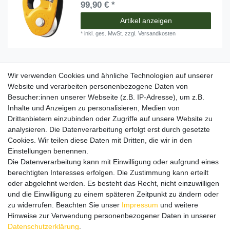
99,90 € *
Artikel anzeigen
*
inkl. ges. MwSt.
zzgl.
Versandkosten
-50%
CT Click-Up Plus Sicherungsgerät Set
Wir verwenden Cookies und ähnliche Technologien auf unserer
Website und verarbeiten personenbezogene Daten von
39,95 € *
UVP 79,90 €
Besucher:innen unserer Webseite (z.B. IP-Adresse), um z.B.
Inhalte und Anzeigen zu personalisieren, Medien von
In den Warenkorb
Drittanbietern einzubinden oder Zugriffe auf unsere Website zu
*
inkl. ges. MwSt.
zzgl.
Versandkosten
analysieren. Die Datenverarbeitung erfolgt erst durch gesetzte
Cookies. Wir teilen diese Daten mit Dritten, die wir in den
Einstellungen benennen.
Die Datenverarbeitung kann mit Einwilligung oder aufgrund eines
Lieferzeit etwa 1 bis 3 Werktage
berechtigten Interesses erfolgen. Die Zustimmung kann erteilt
oder abgelehnt werden. Es besteht das Recht, nicht einzuwilligen
und die Einwilligung zu einem späteren Zeitpunkt zu ändern oder
zu widerrufen. Beachten Sie unser
Impressum
und weitere
Hinweise zur Verwendung personenbezogener Daten in unserer
Daten­schutz­erklärung
.