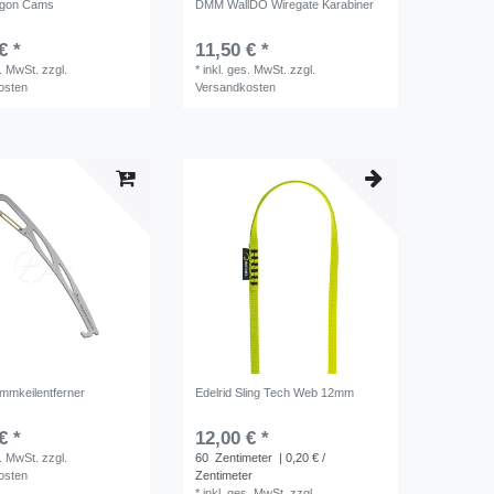
gon Cams
DMM WallDO Wiregate Karabiner
€ *
11,50 € *
s. MwSt.
zzgl.
*
inkl. ges. MwSt.
zzgl.
osten
Versandkosten
emmkeilentferner
Edelrid Sling Tech Web 12mm
€ *
12,00 € *
s. MwSt.
zzgl.
60
Zentimeter
| 0,20 € /
osten
Zentimeter
*
inkl. ges. MwSt.
zzgl.