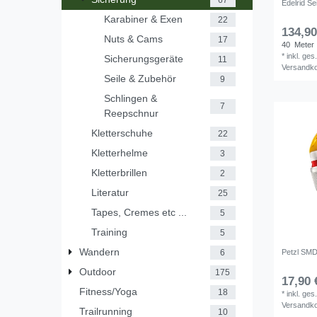
Edelrid Se
Karabiner & Exen
22
134,90
Nuts & Cams
17
40
Meter
*
inkl. ges
Sicherungsgeräte
11
Versandk
Seile & Zubehör
9
Schlingen &
7
Reepschnur
Kletterschuhe
22
Kletterhelme
3
Kletterbrillen
2
Literatur
25
Tapes, Cremes etc ...
5
Training
5
Wandern
Petzl SMD
6
Outdoor
175
17,90 
Fitness/Yoga
18
*
inkl. ges
Versandk
Trailrunning
10