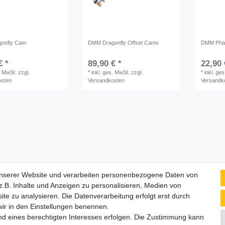
onfly Cam
DMM Dragonfly Offset Cams
DMM Pha
€ *
89,90 € *
22,90 
. MwSt.
zzgl.
*
inkl. ges. MwSt.
zzgl.
*
inkl. ge
osten
Versandkosten
Versandk
unserer Website und verarbeiten personenbezogene Daten von
Lieferzeit etwa 1 bis 3 Werktage
.B. Inhalte und Anzeigen zu personalisieren, Medien von
ite zu analysieren. Die Datenverarbeitung erfolgt erst durch
 wir in den Einstellungen benennen.
nd eines berechtigten Interesses erfolgen. Die Zustimmung kann