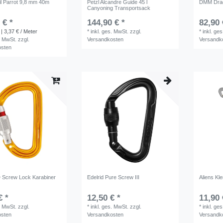
il Parrot 9,8 mm 40m
Petzl Alcandre Guide 45 l
DMM Dra
Canyoning Transportsack
 € *
144,90 € *
82,90 
| 3,37 € / Meter
*
inkl. ges. MwSt.
zzgl.
*
inkl. ge
. MwSt.
zzgl.
Versandkosten
Versandk
osten
 Screw Lock Karabiner
Edelrid Pure Screw III
Aliens Kl
€ *
12,50 € *
11,90 
. MwSt.
zzgl.
*
inkl. ges. MwSt.
zzgl.
*
inkl. ge
osten
Versandkosten
Versandk