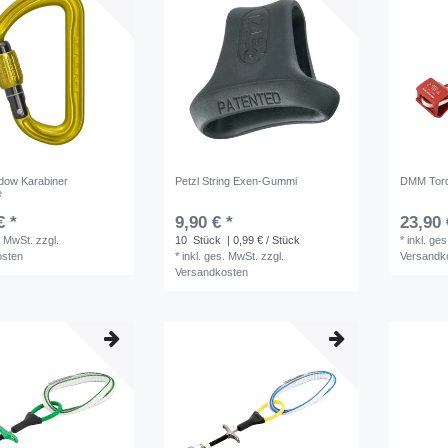
ow Karabiner
Petzl String Exen-Gummi
DMM Torq
e
€ *
9,90 € *
23,90 
. MwSt.
zzgl.
10
Stück
| 0,99 € / Stück
*
inkl. ge
osten
*
inkl. ges. MwSt.
zzgl.
Versandk
Versandkosten