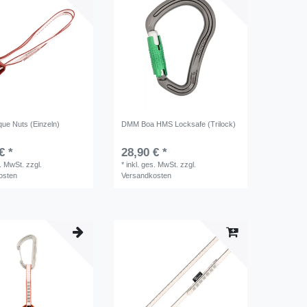
ue Nuts (Einzeln)
DMM Boa HMS Locksafe (Trilock)
€ *
28,90 € *
s. MwSt.
zzgl.
*
inkl. ges. MwSt.
zzgl.
osten
Versandkosten