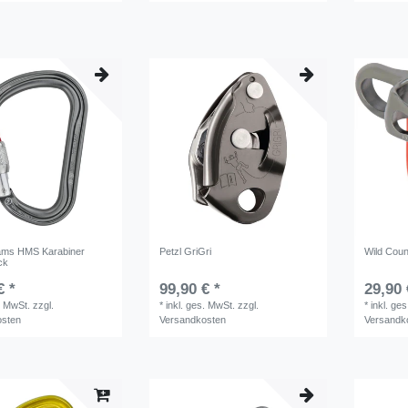
liams HMS Karabiner
Petzl GriGri
Wild Coun
ck
€ *
99,90 € *
29,90 
. MwSt.
zzgl.
*
inkl. ges. MwSt.
zzgl.
*
inkl. ge
osten
Versandkosten
Versandk