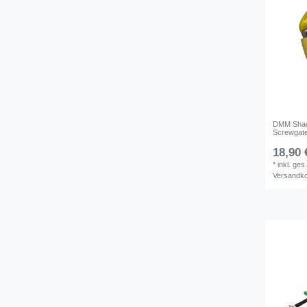
DMM Shad
Screwgat
18,90 
*
inkl. ges
Versandk