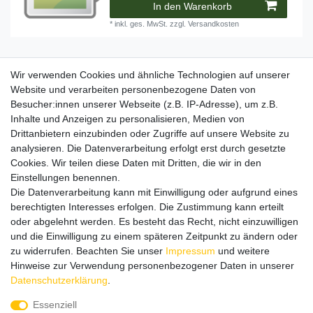
In den Warenkorb
*
inkl. ges. MwSt.
zzgl.
Versandkosten
SNAP Brush Katana
Wir verwenden Cookies und ähnliche Technologien auf unserer
Website und verarbeiten personenbezogene Daten von
8,50 € *
Besucher:innen unserer Webseite (z.B. IP-Adresse), um z.B.
Inhalte und Anzeigen zu personalisieren, Medien von
Artikel anzeigen
Drittanbietern einzubinden oder Zugriffe auf unsere Website zu
*
inkl. ges. MwSt.
zzgl.
Versandkosten
analysieren. Die Datenverarbeitung erfolgt erst durch gesetzte
Cookies. Wir teilen diese Daten mit Dritten, die wir in den
Einstellungen benennen.
Die Datenverarbeitung kann mit Einwilligung oder aufgrund eines
Lieferzeit etwa 1 bis 3 Werktage
berechtigten Interesses erfolgen. Die Zustimmung kann erteilt
oder abgelehnt werden. Es besteht das Recht, nicht einzuwilligen
und die Einwilligung zu einem späteren Zeitpunkt zu ändern oder
zu widerrufen. Beachten Sie unser
Impressum
und weitere
Hinweise zur Verwendung personenbezogener Daten in unserer
Daten­schutz­erklärung
.
Essenziell