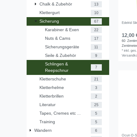
Chalk & Zubehör
13
Klettergurt
10
Sicherung
67
Edelrid S
Karabiner & Exen
22
12,00 
Nuts & Cams
17
60
Zentim
Zentimete
Sicherungsgeräte
11
*
inkl. ges
Seile & Zubehör
Versandk
9
Schlingen &
7
Reepschnur
Kletterschuhe
21
Kletterhelme
3
Kletterbrillen
2
Literatur
25
Tapes, Cremes etc ...
5
Training
5
Wandern
6
Ocun O-S