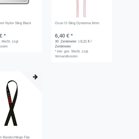
m Nylon Sling Black
Ocun O-Sling Dyneema 8mm
€ *
6,40 € *
s. MwSt.
zzgl.
30
Zentimeter
| 0,21 € /
osten
Zentimeter
*
inkl. ges. MwSt.
zzgl.
Versandkosten
 Bandschlinge Flat