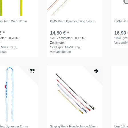
ling Tech Web 12mm
DMM 8mm Dynatec Sling 120cm
DMM 26 m
€ *
14,50 € *
16,90 
eter
| 0,20 € /
120
Zentimeter
| 0,12 € /
*
inkl. ge
r
Zentimeter
Versandk
. MwSt.
zzgl.
*
inkl. ges. MwSt.
zzgl.
osten
Versandkosten
ling Dyneema 11mm
Singing Rock Rundschlinge 16mm
Beal 18mm