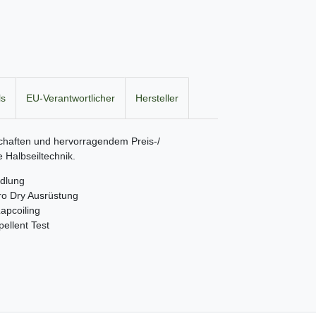
ls
EU-Verantwortlicher
Hersteller
chaften und hervorragendem Preis-/
e Halbseiltechnik.
dlung
o Dry Ausrüstung
apcoiling
llent Test