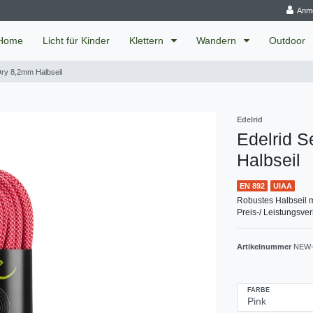
Anm
Home
Licht für Kinder
Klettern
Wandern
Outdoor
 Dry 8,2mm Halbseil
Edelrid
Edelrid S
Halbseil
EN 892
UIAA
Robustes Halbseil 
Preis-/ Leistungsver
Artikelnummer
NEW-
FARBE