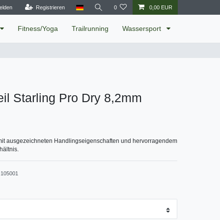
elden
Registrieren
0
0,00 EUR
Fitness/Yoga
Trailrunning
Wassersport
eil Starling Pro Dry 8,2mm
mit ausgezeichneten Handlingseigenschaften und hervorragendem
hältnis.
105001