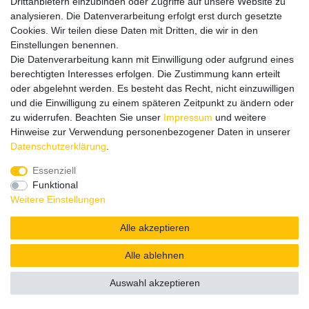
Drittanbietern einzubinden oder Zugriffe auf unsere Website zu
analysieren. Die Datenverarbeitung erfolgt erst durch gesetzte
Cookies. Wir teilen diese Daten mit Dritten, die wir in den
Einstellungen benennen.
Lieferzeit etwa 1 bis 3 Werktage
Die Datenverarbeitung kann mit Einwilligung oder aufgrund eines
berechtigten Interesses erfolgen. Die Zustimmung kann erteilt
oder abgelehnt werden. Es besteht das Recht, nicht einzuwilligen
und die Einwilligung zu einem späteren Zeitpunkt zu ändern oder
zu widerrufen. Beachten Sie unser
Impressum
und weitere
Hinweise zur Verwendung personenbezogener Daten in unserer
Daten­schutz­erklärung
.
Essenziell
Funktional
Widerrufs­recht
Widerrufs­formular
Impressum
Weitere Einstellungen
Alle akzeptieren
Daten­schutz­erklärung
AGB
Alle ablehnen
Auswahl akzeptieren